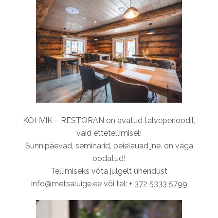
KOHVIK – RESTORAN on avatud talveperioodil,
vaid ettetellimisel!
Sünnipäevad, seminarid, peielauad jne. on väga
oodatud!
Tellimiseks võta julgelt ühendust
info@metsaluige.ee või tel: + 372 5333 5799