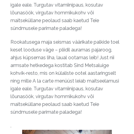
igale eale. Turgutav vitamiinipaus, kosutav
lõunasöök, virgutav hommikukohv või
maitseküllane peolaud saab kaetud Teie
sündmusele parimate paladega!
Rookatusega maja seismas väärikate palkide toel
keset looduse väge – pliidil auramas pajaroog,
ahjus küpsemas liha, laual ootamas leib! Just nii
armsate hetkedega kostitab Sind Metsaluige
kohvik-resto, mis on külaliste ootel aastaringselt
ning mille A la carte menüüst leiab maitseelamusi
igale eale. Turgutav vitamiinipaus, kosutav
lõunasöök, virgutav hommikukohv või
maitseküllane peolaud saab kaetud Teie
sündmusele parimate paladega!
.