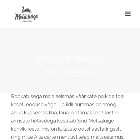
Kohvik-resto
AVALEHT
/
KOHVIK-RESTO
Rookatusega maja seismas väärikate palkide toel
keset looduse väge – pliidil auramas pajaroog,
ahjus küpsemas liha, laual ootamas leib! Just nii
armsate hetkedega kostitab Sind Metsaluige
kohvik-resto, mis on külaliste ootel aastaringselt
ning mille A la carte menüüst leiab maitseelamusi